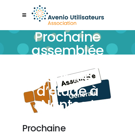
Prochaine
assemblée
générale et
journée
d’étude à
Nantes !
Prochaine